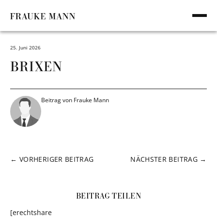
SKIP
TO
Toggl
CONTENT
mobi
men
25. Juni 2026
BRIXEN
Beitrag von Frauke Mann
BEITRAGSNAVIGATION
← VORHERIGER BEITRAG
NÄCHSTER BEITRAG →
BEITRAG TEILEN
[erechtshare