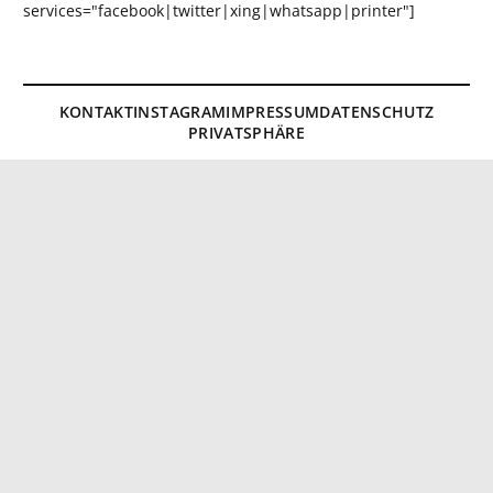
services="facebook|twitter|xing|whatsapp|printer"]
KONTAKT
INSTAGRAM
IMPRESSUM
DATENSCHUTZ
PRIVATSPHÄRE