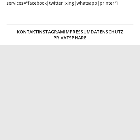
services="facebook|twitter|xing|whatsapp|printer"]
KONTAKT
INSTAGRAM
IMPRESSUM
DATENSCHUTZ
PRIVATSPHÄRE