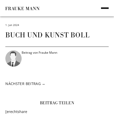
SKIP
TO
Toggl
CONTENT
mobi
men
1. Juli 2024
BUCH UND KUNST BOLL
Beitrag von Frauke Mann
BEITRAGSNAVIGATION
NÄCHSTER BEITRAG →
BEITRAG TEILEN
[erechtshare