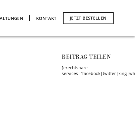
JETZT BESTELLEN
TALTUNGEN
KONTAKT
BEITRAG TEILEN
[erechtshare
services="facebook|twitter|xing|wh